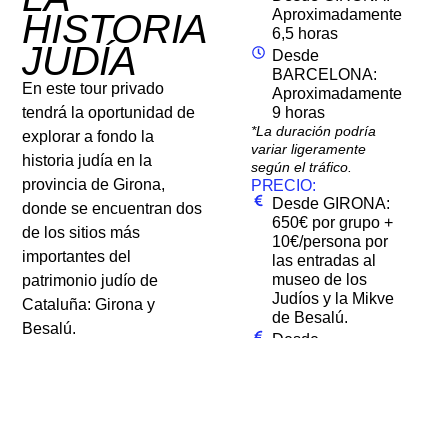
Aproximadamente
HISTORIA
6,5 horas
JUDÍA
Desde
BARCELONA:
En este tour privado
Aproximadamente
tendrá la oportunidad de
9 horas
*La duración podría
explorar a fondo la
variar ligeramente
historia judía en la
según el tráfico.
provincia de Girona,
PRECIO:
Desde GIRONA:
donde se encuentran dos
650€ por grupo +
de los sitios más
10€/persona por
importantes del
las entradas al
museo de los
patrimonio judío de
Judíos y la Mikve
Cataluña: Girona y
de Besalú.
Besalú.
Desde
BARCELONA:
Comenzaremos el
970€ por grupo +
recorrido en Besalú, un
10€/persona por
encantador pueblo
las entradas al
museo de los
medieval
a sólo media